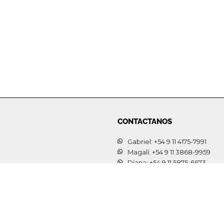
CONTACTANOS
Gabriel: +54 9 11 4175-7991
Magalí: +54 9 11 3868-9959
Diana: +54 9 11 5875-6673
magaliventas@blancoparis.com
dianaventas@blancoparis.com.