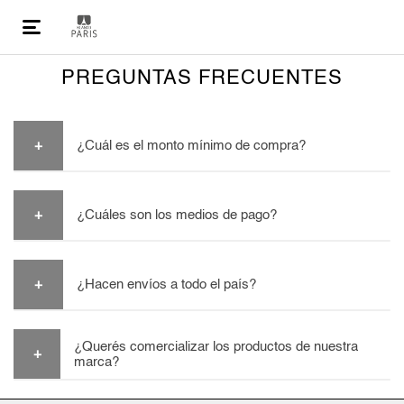
PREGUNTAS FRECUENTES
¿Cuál es el monto mínimo de compra?
Las ventas tienen un mínimo de compra de
$300.000
¿Cuáles son los medios de pago?
Trabajamos con los siguientes medios de pago:
¿Hacen envíos a todo el país?
Deposito bancario.
Transferencia bancaria.
Efectivo (retiro deposito).
D
espachos a todo el país.
¿Querés comercializar los productos de nuestra
marca?
Trabajamos con todos los expresos que dispongan
de sucursal en CABA.
Podés enviar un correo solicitando toda la